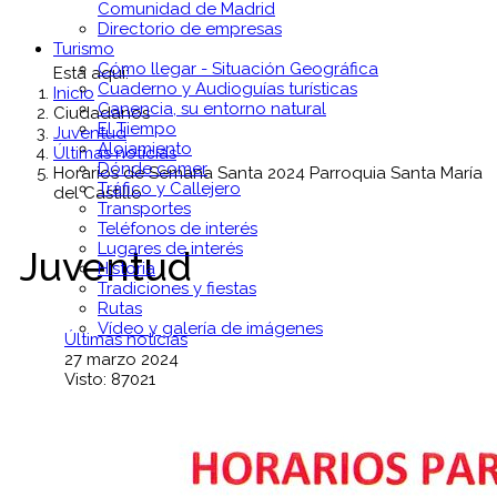
Comunidad de Madrid
Directorio de empresas
Turismo
Cómo llegar - Situación Geográfica
Está aquí:
Cuaderno y Audioguías turísticas
Inicio
Canencia, su entorno natural
Ciudadanos
El Tiempo
Juventud
Alojamiento
Últimas noticias
Dónde comer
Horarios de Semana Santa 2024 Parroquia Santa María
Tráfico y Callejero
del Castillo
Transportes
Teléfonos de interés
Lugares de interés
Juventud
Historia
Tradiciones y fiestas
Rutas
Vídeo y galería de imágenes
Últimas noticias
27 marzo 2024
Visto: 87021