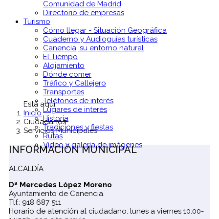
Comunidad de Madrid
Directorio de empresas
Turismo
Cómo llegar - Situación Geográfica
Cuaderno y Audioguías turísticas
Canencia, su entorno natural
El Tiempo
Alojamiento
Dónde comer
Tráfico y Callejero
Transportes
Teléfonos de interés
Está aquí:
Lugares de interés
Inicio
Historia
Ciudadanos
Tradiciones y fiestas
Servicios Municipales
Rutas
Vídeo y galería de imágenes
INFORMACIÓN MUNICIPAL
ALCALDÍA
Dª Mercedes López Moreno
Ayuntamiento de Canencia.
Tlf.: 918 687 511
Horario de atención al ciudadano: lunes a viernes 10:00-