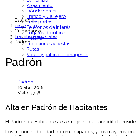
El Tiempo
Alojamiento
Dónde comer
Tráfico y Callejero
Está aquí:
Transportes
Inicio
Teléfonos de interés
Ciudadanos
Lugares de interés
Trámites Personales
Historia
Padrón
Tradiciones y fiestas
Rutas
Vídeo y galería de imágenes
Padrón
Padrón
10 abril 2018
Visto: 7758
Alta en Padrón de Habitantes
El Padrón de Habitantes, es el registro que acredita la reside
Los menores de edad no emancipados, y los mayores incapa