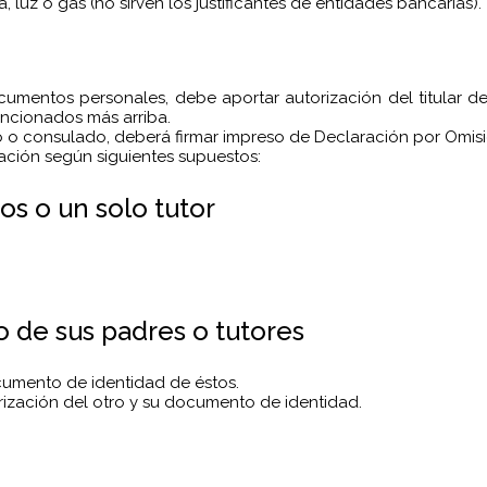
, luz o gas (no sirven los justificantes de entidades bancarias).
documentos personales, debe aportar autorización del titula
ncionados más arriba.
o o consulado, deberá firmar impreso de Declaración por Omisi
ción según siguientes supuestos:
s o un solo tutor
o de sus padres o tutores
umento de identidad de éstos.
ización del otro y su documento de identidad.