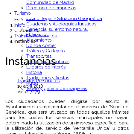
Comunidad de Madrid
Directorio de empresas
Turismo
Cómo llegar - Situación Geográfica
Está aquí:
Cuaderno y Audioguías turísticas
Inicio
Canencia, su entorno natural
Ciudadanos
El Tiempo
Trámites Personales
Alojamiento
Instancias
Dónde comer
Tráfico y Callejero
Transportes
Instancias
Teléfonos de interés
Lugares de interés
Historia
Tradiciones y fiestas
Trámites Personales
Rutas
10 abril 2018
Vídeo y galería de imágenes
Visto: 7279
Los ciudadanos pueden dirigirse por escrito al
Ayuntamiento cumplimentando el impreso de 'Solicitud
Genérica', que será utilizado en todos aquellos trámites
para los cuales los servicios municipales no hayan
determinado la utilización de un impreso específico, para
la utilización del servicio de 'Ventanilla Única' u otros
servicios telemáticos análogos (ORVE,...).