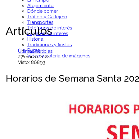
El Tiempo
Alojamiento
Dónde comer
Tráfico y Callejero
Transportes
Artículos
Teléfonos de interés
Lugares de interés
Historia
Tradiciones y fiestas
Rutas
Últimas noticias
Vídeo y galería de imágenes
27 marzo 2024
Visto: 86893
Horarios de Semana Santa 2024