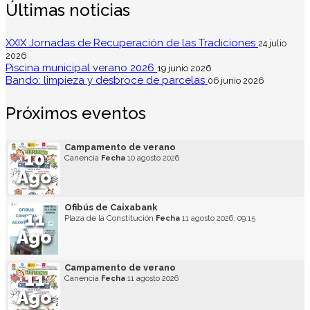
Últimas noticias
XXIX Jornadas de Recuperación de las Tradiciones
24 julio
2026
Piscina municipal verano 2026
19 junio 2026
Bando: limpieza y desbroce de parcelas
06 junio 2026
Próximos eventos
Campamento de verano
10
Canencia
Fecha
10 agosto 2026
Ago
Ofibús de Caixabank
11
Plaza de la Constitución
Fecha
11 agosto 2026, 09:15
Ago
Campamento de verano
11
Canencia
Fecha
11 agosto 2026
Ago