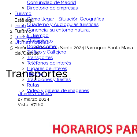
Comunidad de Madrid
Directorio de empresas
Turismo
Cómo llegar - Situación Geográfica
Está aquí:
Cuaderno y Audioguías turísticas
Inicio
Canencia, su entorno natural
Turismo
El Tiempo
Transportes
Alojamiento
Últimas noticias
Dónde comer
Horarios de Semana Santa 2024 Parroquia Santa María
Tráfico y Callejero
del Castillo
Transportes
Teléfonos de interés
Lugares de interés
Transportes
Historia
Tradiciones y fiestas
Rutas
Vídeo y galería de imágenes
Últimas noticias
27 marzo 2024
Visto: 87160