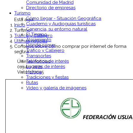
Comunidad de Madrid
Directorio de empresas
Turismo
Cómo llegar - Situación Geográfica
Está aquí:
Cuaderno y Audioguías turísticas
Inicio
Canencia, su entorno natural
Turismo
El Tiempo
Tráfico y Callejero
Alojamiento
Últimas noticias
Dónde comer
Consejos sobre cómo comprar por internet de forma
Tráfico y Callejero
segura
Transportes
Teléfonos de interés
Últimas noticias
Lugares de interés
01 julio 2021
Historia
Visto: 177055
Tradiciones y fiestas
Rutas
Vídeo y galería de imágenes