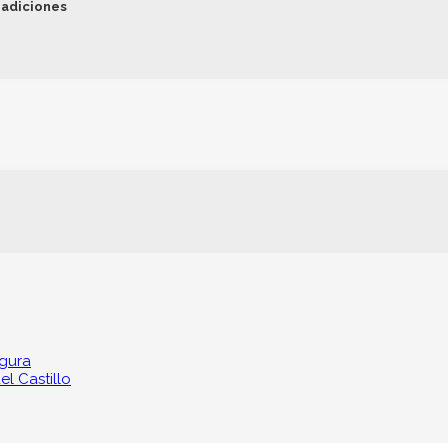
radiciones
egura
l Castillo