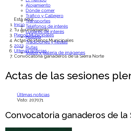
El Tiempo
Alojamiento
Dónde comer
Tráfico y Callejero
Está aquí:
Transportes
Inicio
Teléfonos de interés
Tu Ayuntamiento
Lugares de interés
Plenos Municipales
Historia
Actas de Plenos Municipales
Tradiciones y fiestas
2023
Rutas
Últimas noticias
Vídeo y galería de imágenes
Convocatoria ganaderos de la Sierra Norte
Actas de las sesiones ple
Últimas noticias
Visto: 207071
Convocatoria ganaderos de la 