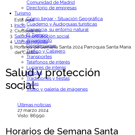
Comunidad de Madrid
Directorio de empresas
Turismo
Cómo llegar - Situación Geográfica
Está aquí:
Cuaderno y Audioguías turísticas
Inicio
Canencia, su entorno natural
Ciudadanos
El Tiempo
Salud y protección social
Alojamiento
Últimas noticias
Dónde comer
Horarios de Semana Santa 2024 Parroquia Santa María
Tráfico y Callejero
del Castillo
Transportes
Teléfonos de interés
Lugares de interés
Salud y protección
Historia
Tradiciones y fiestas
social
Rutas
Vídeo y galería de imágenes
Últimas noticias
27 marzo 2024
Visto: 86990
Horarios de Semana Santa