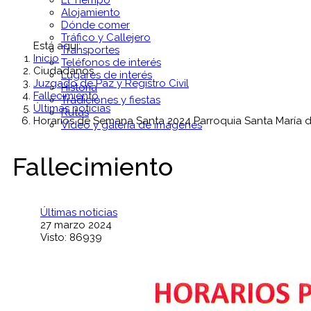
El Tiempo
Alojamiento
Dónde comer
Tráfico y Callejero
Está aquí:
Transportes
Inicio
Teléfonos de interés
Ciudadanos
Lugares de interés
Juzgado de Paz y Registro Civil
Historia
Fallecimiento
Tradiciones y fiestas
Últimas noticias
Rutas
Horarios de Semana Santa 2024 Parroquia Santa María de
Vídeo y galería de imágenes
Fallecimiento
Últimas noticias
27 marzo 2024
Visto: 86939