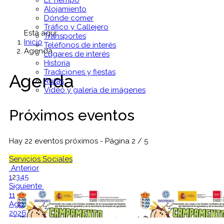
El Tiempo
Alojamiento
Dónde comer
Tráfico y Callejero
Está aquí:
Transportes
Inicio
Teléfonos de interés
Agenda
Lugares de interés
Historia
Tradiciones y fiestas
Agenda
Rutas
Vídeo y galería de imágenes
Próximos eventos
Hay 22 eventos próximos
- Página 2 / 5
Servicios Sociales
Anterior
1
2
3
4
5
Siguiente
11
Ago
2026