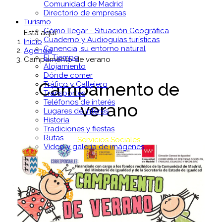
Comunidad de Madrid
Directorio de empresas
Turismo
Cómo llegar - Situación Geográfica
Está aquí:
Cuaderno y Audioguías turísticas
Inicio
Canencia, su entorno natural
Agenda
El Tiempo
Campamento de verano
Alojamiento
Dónde comer
Campamento de
Tráfico y Callejero
Transportes
Teléfonos de interés
verano
Lugares de interés
Historia
Tradiciones y fiestas
Rutas
Servicios Sociales
Vídeo y galería de imágenes