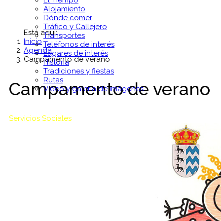
El Tiempo
Alojamiento
Dónde comer
Tráfico y Callejero
Está aquí:
Transportes
Inicio
Teléfonos de interés
Agenda
Lugares de interés
Campamento de verano
Historia
Tradiciones y fiestas
Rutas
Campamento de verano
Vídeo y galería de imágenes
Servicios Sociales