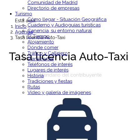
Comunidad de Madrid
Directorio de empresas
Turismo
Cómo llegar - Situación Geográfica
Está aquí:
Cuaderno y Audioguías turísticas
Inicio
Canencia, su entorno natural
Agenda
El Tiempo
Tasa licencia Auto-Taxi
Alojamiento
Dónde comer
Tasa licencia Auto-Taxi
Tráfico y Callejero
Transportes
Teléfonos de interés
Lugares de interés
Calendario del contribuyente
Historia
Tradiciones y fiestas
Rutas
Vídeo y galería de imágenes