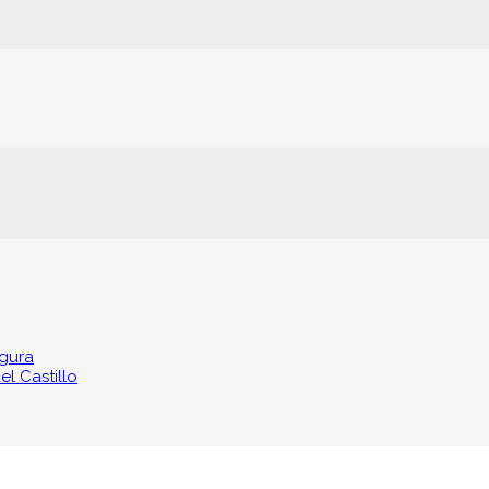
egura
l Castillo