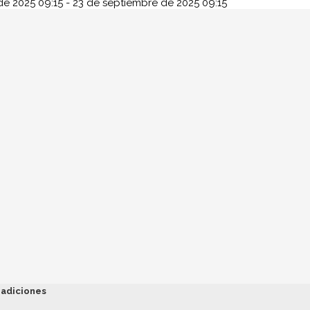
de 2025
09:15
-
23 de septiembre de 2025
09:15
radiciones