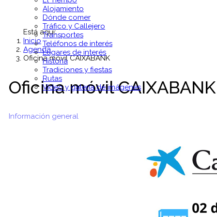
El Tiempo
Alojamiento
Dónde comer
Tráfico y Callejero
Está aquí:
Transportes
Inicio
Teléfonos de interés
Agenda
Lugares de interés
Oficina móvil CAIXABANK
Historia
Tradiciones y fiestas
Rutas
Oficina móvil CAIXABANK
Vídeo y galería de imágenes
Información general