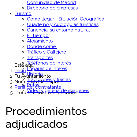
Comunidad de Madrid
Directorio de empresas
Turismo
Cómo llegar - Situación Geográfica
Cuaderno y Audioguías turísticas
Canencia, su entorno natural
El Tiempo
Alojamiento
Dónde comer
Tráfico y Callejero
Transportes
Teléfonos de interés
Está aquí:
Lugares de interés
Inicio
Historia
Tu Ayuntamiento
Tradiciones y fiestas
Normativa Municipal
Rutas
Perfil del Contratante
Vídeo y galería de imágenes
Procedimientos adjudicados
Procedimientos
adjudicados