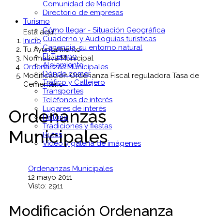
Comunidad de Madrid
Directorio de empresas
Turismo
Cómo llegar - Situación Geográfica
Está aquí:
Cuaderno y Audioguías turísticas
Inicio
Canencia, su entorno natural
Tu Ayuntamiento
El Tiempo
Normativa Municipal
Alojamiento
Ordenanzas Municipales
Dónde comer
Modificación Ordenanza Fiscal reguladora Tasa de
Tráfico y Callejero
Cementerio
Transportes
Teléfonos de interés
Lugares de interés
Ordenanzas
Historia
Tradiciones y fiestas
Municipales
Rutas
Vídeo y galería de imágenes
Ordenanzas Municipales
12 mayo 2011
Visto: 2911
Modificación Ordenanza