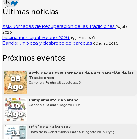
Últimas noticias
XXIX Jornadas de Recuperación de las Tradiciones
24 julio
2026
Piscina municipal verano 2026
19 junio 2026
Bando: limpieza y desbroce de parcelas
06 junio 2026
Próximos eventos
Actividades XXIX Jornadas de Recuperación de las
08
Tradiciones
Canencia
Fecha
08 agosto 2026
Ago
Campamento de verano
10
Canencia
Fecha
10 agosto 2026
Ago
Ofibús de Caixabank
11
Plaza de la Constitución
Fecha
11 agosto 2026, 09:15