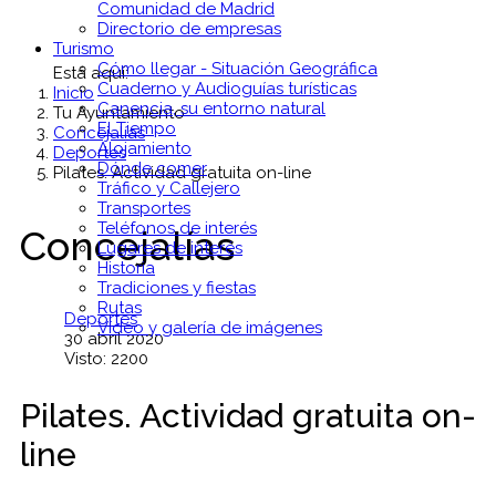
Comunidad de Madrid
Directorio de empresas
Turismo
Cómo llegar - Situación Geográfica
Está aquí:
Cuaderno y Audioguías turísticas
Inicio
Canencia, su entorno natural
Tu Ayuntamiento
El Tiempo
Concejalías
Alojamiento
Deportes
Dónde comer
Pilates. Actividad gratuita on-line
Tráfico y Callejero
Transportes
Teléfonos de interés
Concejalías
Lugares de interés
Historia
Tradiciones y fiestas
Rutas
Deportes
Vídeo y galería de imágenes
30 abril 2020
Visto: 2200
Pilates. Actividad gratuita on-
line