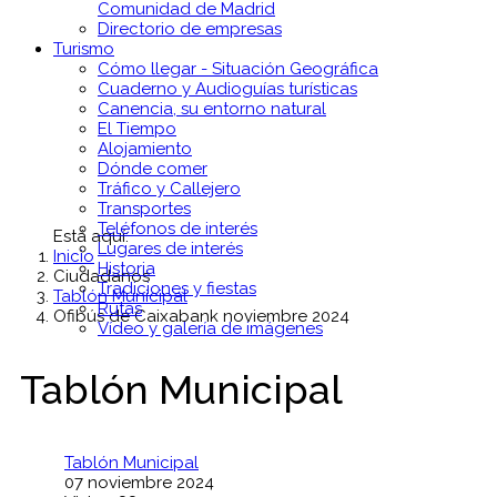
Comunidad de Madrid
Directorio de empresas
Turismo
Cómo llegar - Situación Geográfica
Cuaderno y Audioguías turísticas
Canencia, su entorno natural
El Tiempo
Alojamiento
Dónde comer
Tráfico y Callejero
Transportes
Teléfonos de interés
Está aquí:
Lugares de interés
Inicio
Historia
Ciudadanos
Tradiciones y fiestas
Tablón Municipal
Rutas
Ofibús de Caixabank noviembre 2024
Vídeo y galería de imágenes
Tablón Municipal
Tablón Municipal
07 noviembre 2024