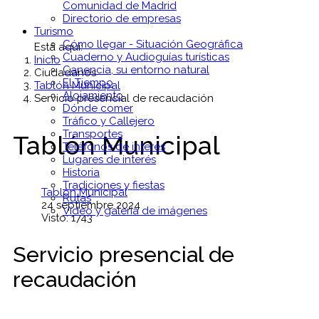
Comunidad de Madrid
Directorio de empresas
Turismo
Cómo llegar - Situación Geográfica
Está aquí:
Cuaderno y Audioguías turísticas
Inicio
Canencia, su entorno natural
Ciudadanos
El Tiempo
Tablón Municipal
Alojamiento
Servicio presencial de recaudación
Dónde comer
Tráfico y Callejero
Transportes
Tablón Municipal
Teléfonos de interés
Lugares de interés
Historia
Tradiciones y fiestas
Tablón Municipal
Rutas
24 septiembre 2024
Vídeo y galería de imágenes
Visto: 1743
Servicio presencial de
recaudación