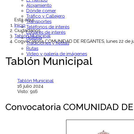
El Tiempo
Alojamiento
Dónde comer
Tráfico y Callejero
Está aquí:
Transportes
Inicio
Teléfonos de interés
Ciudadanos
Lugares de interés
Tablón Municipal
Historia
Convocatoria COMUNIDAD DE REGANTES, lunes 22 de ju
Tradiciones y fiestas
Rutas
Vídeo y galería de imágenes
Tablón Municipal
Tablón Municipal
16 julio 2024
Visto: 916
Convocatoria COMUNIDAD DE R