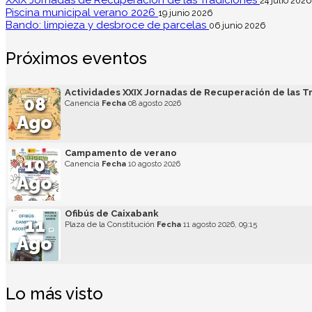
24 julio 2026
Piscina municipal verano 2026
19 junio 2026
Bando: limpieza y desbroce de parcelas
06 junio 2026
Próximos eventos
Actividades XXIX Jornadas de Recuperación de las T
08
Canencia
Fecha
08 agosto 2026
Ago
Campamento de verano
10
Canencia
Fecha
10 agosto 2026
Ago
Ofibús de Caixabank
11
Plaza de la Constitución
Fecha
11 agosto 2026, 09:15
Ago
Lo más visto