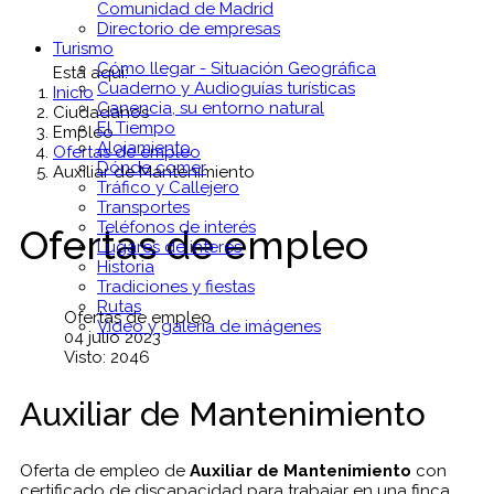
Comunidad de Madrid
Directorio de empresas
Turismo
Cómo llegar - Situación Geográfica
Está aquí:
Cuaderno y Audioguías turísticas
Inicio
Canencia, su entorno natural
Ciudadanos
El Tiempo
Empleo
Alojamiento
Ofertas de empleo
Dónde comer
Auxiliar de Mantenimiento
Tráfico y Callejero
Transportes
Teléfonos de interés
Ofertas de empleo
Lugares de interés
Historia
Tradiciones y fiestas
Rutas
Ofertas de empleo
Vídeo y galería de imágenes
04 julio 2023
Visto: 2046
Auxiliar de Mantenimiento
Oferta de empleo de
Auxiliar de Mantenimiento
con
certificado de discapacidad para trabajar en una finca